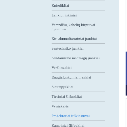
Kniedikliai
Įrankių rinkiniai
Vamzdžių, kabelių kirptuvai -
pjautuvai
Kiti akumuliatoriniai įrankiai
Santechniko įrankiai
Sandarinimo medžiagų įrankiai
Veržliasukiai
Daugiafunkciniai įrankiai
Siaurapjūkliai
Tiesiniai šlifuokliai
Vyniakalės
Prožektoriai ir šviestuvai
Kampiniai šlifuokliai