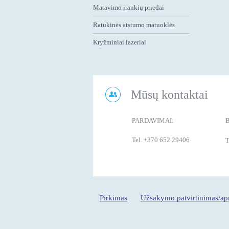
Matavimo įrankių priedai
Ratukinės atstumo matuoklės
Kryžminiai lazeriai
Mūsų kontaktai
PARDAVIMAI:
Tel. +370 652 29406
T
Pirkimas
Užsakymo patvirtinimas/a