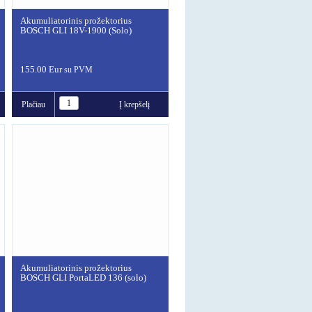
Akumuliatorinis prožektorius
BOSCH GLI 18V-1900 (Solo)
155.00 Eur
su PVM
Plačiau
Į krepšelį
Akumuliatorinis prožektorius
BOSCH GLI PortaLED 136 (solo)