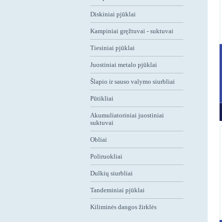
Diskiniai pjūklai
Kampiniai gręžtuvai - suktuvai
Tiesiniai pjūklai
Juostiniai metalo pjūklai
Šlapio ir sauso valymo siurbliai
Pūtikliai
Akumuliatoriniai juostiniai
suktuvai
Obliai
Poliruokliai
Dulkių siurbliai
Tandeminiai pjūklai
Kiliminės dangos žirklės