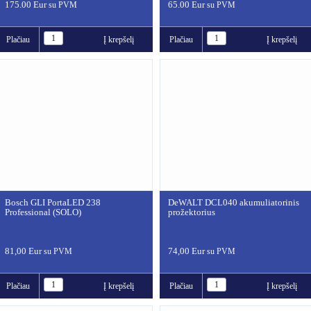
175.00 Eur
65.00 Eur
su PVM
su PVM
Plačiau
Į krepšelį
Plačiau
Į krepšelį
Bosch GLI PortaLED 238
DeWALT DCL040 akumuliatorinis
Professional (SOLO)
prožektorius
81,00 Eur
74,00 Eur
su PVM
su PVM
Plačiau
Į krepšelį
Plačiau
Į krepšelį