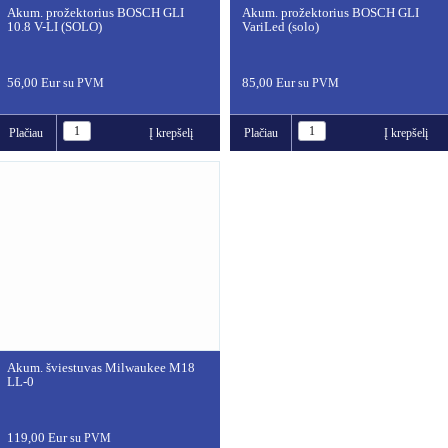
Akum. prožektorius BOSCH GLI
Akum. prožektorius BOSCH GLI
10.8 V-LI (SOLO)
VariLed (solo)
56,00 Eur
85,00 Eur
su PVM
su PVM
Plačiau
Į krepšelį
Plačiau
Į krepšelį
Akum. šviestuvas Milwaukee M18
LL-0
119,00 Eur
su PVM