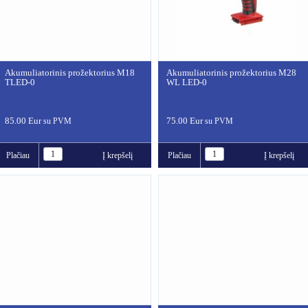
Akumuliatorinis prožektorius M18
Akumuliatorinis prožektorius M28
TLED-0
WL LED-0
85.00 Eur
75.00 Eur
su PVM
su PVM
Plačiau
Į krepšelį
Plačiau
Į krepšelį