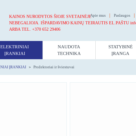
Apie mus
Paslaugos
KAINOS NURODYTOS ŠIOJE SVETAINĖJE
NEBEGALIOJA.
IŠPARDAVIMO KAINŲ TEIRAUTIS EL.PAŠTU info@st
ARBA TEL. +370 652 29406
ELEKTRINIAI
NAUDOTA
STATYBINĖ
ĮRANKIAI
TECHNIKA
ĮRANGA
Prožektoriai ir šviestuvai
NIAI ĮRANKIAI