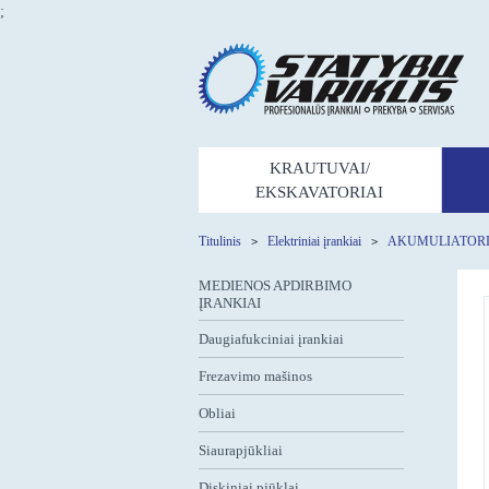
;
KRAUTUVAI/
EKSKAVATORIAI
Titulinis
Elektriniai įrankiai
AKUMULIATORI
MEDIENOS APDIRBIMO
ĮRANKIAI
Daugiafukciniai įrankiai
Frezavimo mašinos
Obliai
Siaurapjūkliai
Diskiniai pjūklai