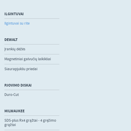
ILGINTUVAI
Ilgintuvai su rite
DEWALT
Įrankių dėžės
Magnetiniai galvučių laikikliai
Siaurapjukliu priedai
PJOVIMO DISKAI
Duro-Cut
MILWAUKEE
SDS-plus Rx4 grąžtai - 4 gręžimo
grąžtai