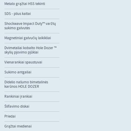
Metalo grąžtai HSS tekinti
SDS - plius kaltai
Shockwave Impact Duty™ varžtų
sukimo galvutės
Magnetiniai galvučių laikikliai
Dvimetaliai kobalto Hole Dozer ™
skylių pjovimo pjūklai
Vienarankiai spaustuvai
Sukimo antgaliai
Didelio našumo bimetalinės
karūnos HOLE DOZER
Rankiniai įrankiai
Šlifavimo diskai
Priedai
Grąžtai medienai