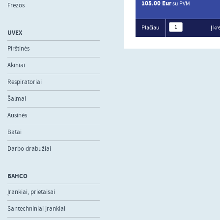
105.00 Eur
su PVM
Frezos
Plačiau
Į kr
UVEX
Pirštinės
Akiniai
Respiratoriai
Šalmai
Ausinės
Batai
Darbo drabužiai
BAHCO
Įrankiai, prietaisai
Santechniniai įrankiai