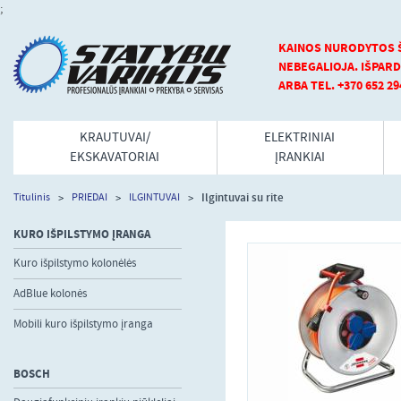
;
KAINOS NURODYTOS Š
NEBEGALIOJA.
IŠPARD
ARBA TEL. +370 652 29
KRAUTUVAI/
ELEKTRINIAI
EKSKAVATORIAI
ĮRANKIAI
Ilgintuvai su rite
Titulinis
PRIEDAI
ILGINTUVAI
KURO IŠPILSTYMO ĮRANGA
Kuro išpilstymo kolonėlės
AdBlue kolonės
Mobili kuro išpilstymo įranga
BOSCH