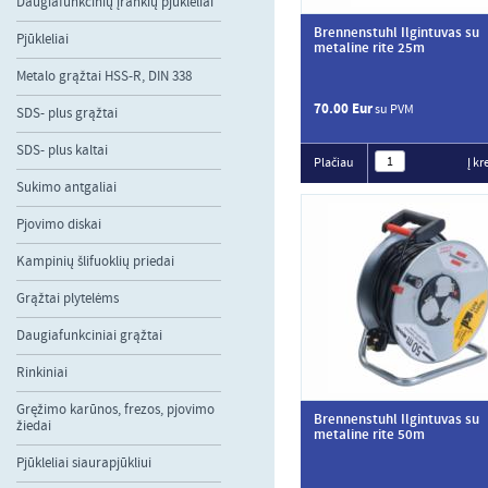
Daugiafunkcinių įrankių pjūkleliai
Brennenstuhl Ilgintuvas su
Pjūkleliai
metaline rite 25m
Metalo grąžtai HSS-R, DIN 338
70.00 Eur
su PVM
SDS- plus grąžtai
SDS- plus kaltai
Plačiau
Į kr
Sukimo antgaliai
Pjovimo diskai
Kampinių šlifuoklių priedai
Grąžtai plytelėms
Daugiafunkciniai grąžtai
Rinkiniai
Gręžimo karūnos, frezos, pjovimo
Brennenstuhl Ilgintuvas su
žiedai
metaline rite 50m
Pjūkleliai siaurapjūkliui