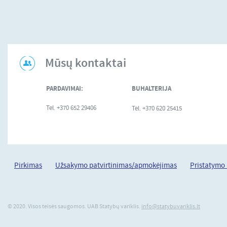
Mūsų kontaktai
PARDAVIMAI:
BUHALTERIJA
Tel. +370 652 29406
Tel. +370 620 25415
Pirkimas
Užsakymo patvirtinimas/apmokėjimas
Pristatymo
© 2020. Visos teisės saugomos. UAB Statybų variklis.
info@statybuvariklis.lt