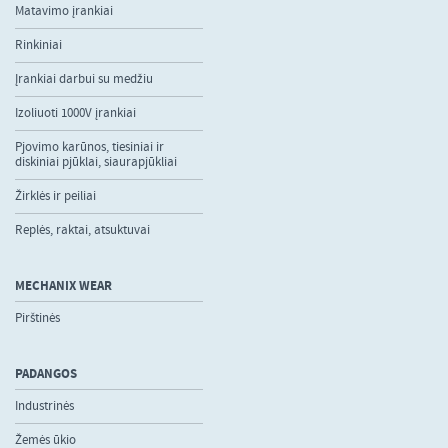
Matavimo įrankiai
Rinkiniai
Įrankiai darbui su medžiu
Izoliuoti 1000V įrankiai
Pjovimo karūnos, tiesiniai ir
diskiniai pjūklai, siaurapjūkliai
Žirklės ir peiliai
Replės, raktai, atsuktuvai
MECHANIX WEAR
Pirštinės
PADANGOS
Industrinės
Žemės ūkio