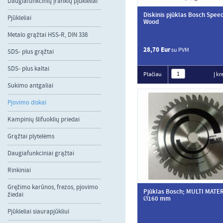
Daugiafunkcinių įrankių pjūkleliai
Diskinis pjūklas Bosch Spee
Pjūkleliai
Wood
Metalo grąžtai HSS-R, DIN 338
28,70 Eur
su PVM
SDS- plus grąžtai
SDS- plus kaltai
Plačiau
Į kr
Sukimo antgaliai
Pjovimo diskai
Kampinių šlifuoklių priedai
Grąžtai plytelėms
Daugiafunkciniai grąžtai
Rinkiniai
Gręžimo karūnos, frezos, pjovimo
Pjūklas Bosch; MULTI MATER
žiedai
Ø160 mm
Pjūkleliai siaurapjūkliui