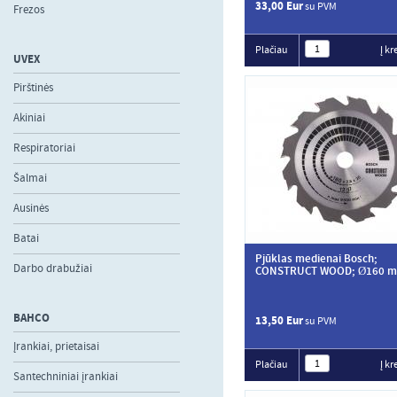
33,00 Eur
su PVM
Frezos
Plačiau
Į kr
UVEX
Pirštinės
Akiniai
Respiratoriai
Šalmai
Ausinės
Batai
Pjūklas medienai Bosch;
Darbo drabužiai
CONSTRUCT WOOD; Ø160 
BAHCO
13,50 Eur
su PVM
Įrankiai, prietaisai
Plačiau
Į kr
Santechniniai įrankiai