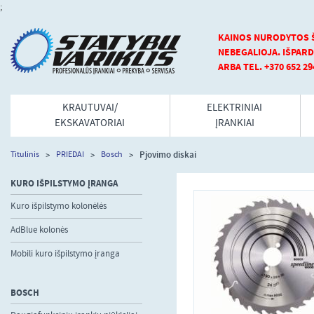
;
KAINOS NURODYTOS Š
NEBEGALIOJA.
IŠPARD
ARBA TEL. +370 652 29
KRAUTUVAI/
ELEKTRINIAI
EKSKAVATORIAI
ĮRANKIAI
Pjovimo diskai
Titulinis
PRIEDAI
Bosch
KURO IŠPILSTYMO ĮRANGA
Kuro išpilstymo kolonėlės
AdBlue kolonės
Mobili kuro išpilstymo įranga
BOSCH