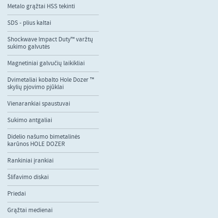
Metalo grąžtai HSS tekinti
SDS - plius kaltai
Shockwave Impact Duty™ varžtų
sukimo galvutės
Magnetiniai galvučių laikikliai
Dvimetaliai kobalto Hole Dozer ™
skylių pjovimo pjūklai
Vienarankiai spaustuvai
Sukimo antgaliai
Didelio našumo bimetalinės
karūnos HOLE DOZER
Rankiniai įrankiai
Šlifavimo diskai
Priedai
Grąžtai medienai