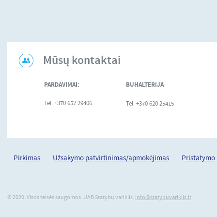
Mūsų kontaktai
PARDAVIMAI:
BUHALTERIJA
Tel. +370 652 29406
Tel. +370 620 25415
Pirkimas
Užsakymo patvirtinimas/apmokėjimas
Pristatymo
© 2020. Visos teisės saugomos. UAB Statybų variklis.
info@statybuvariklis.lt