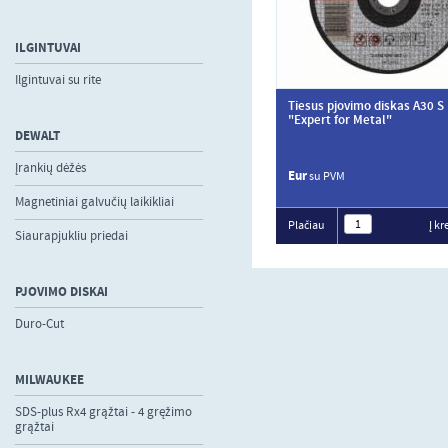
ILGINTUVAI
Ilgintuvai su rite
Tiesus pjovimo diskas A30 S
"Expert for Metal"
DEWALT
Įrankių dėžės
Eur
su PVM
Magnetiniai galvučių laikikliai
Plačiau
Į kr
Siaurapjukliu priedai
PJOVIMO DISKAI
Duro-Cut
MILWAUKEE
SDS-plus Rx4 grąžtai - 4 gręžimo
grąžtai