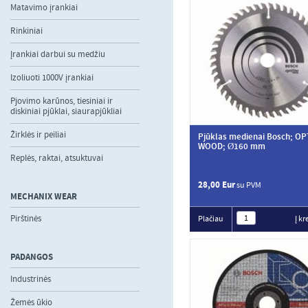
Matavimo įrankiai
Rinkiniai
Įrankiai darbui su medžiu
Izoliuoti 1000V įrankiai
Pjovimo karūnos, tiesiniai ir
diskiniai pjūklai, siaurapjūkliai
Žirklės ir peiliai
Pjūklas medienai Bosch; OP
WOOD; Ø160 mm
Replės, raktai, atsuktuvai
28,00 Eur
su PVM
MECHANIX WEAR
Pirštinės
Plačiau
Į kr
PADANGOS
Industrinės
Žemės ūkio