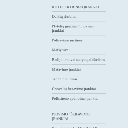
KITI ELEKTRINIAI ĮRANKAI
Dulkių siurbliai
Plytelių gręžimo / pjovimo
įrankiai
Poliravimo mašinos
Maišytuvai
Radijo imtuvai statybų aikštelėms
Matavimo įrankiai
Techniniai fenai
Griovelių frezavimo įrankiai
Polistireno apdirbimo įrankiai
PJOVIMO / ŠLIFAVIMO
ĮRANKIAI