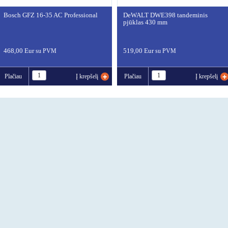
Bosch GFZ 16-35 AC Professional
DeWALT DWE398 tandeminis
pjūklas 430 mm
468,00 Eur
519,00 Eur
su PVM
su PVM
Plačiau
Į krepšelį
Plačiau
Į krepšelį