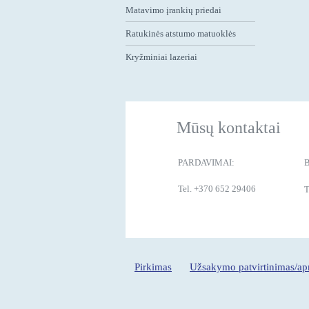
Matavimo įrankių priedai
Ratukinės atstumo matuoklės
Kryžminiai lazeriai
Mūsų kontaktai
PARDAVIMAI:
Tel. +370 652 29406
T
Pirkimas
Užsakymo patvirtinimas/a