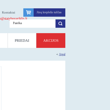
Kontaktai
Jūsų krepšelis tuščias
atybuvariklis.lt
PRIEDAI
AKCIJOS
Atgal