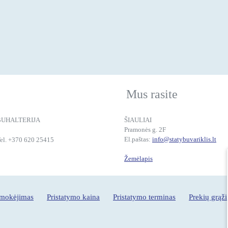
Mus rasite
BUHALTERIJA
ŠIAULIAI
Pramonės g. 2F
El.paštas:
info@statybuvariklis.lt
el. +370 620 25415
Žemėlapis
pmokėjimas
Pristatymo kaina
Pristatymo terminas
Prekių grąž