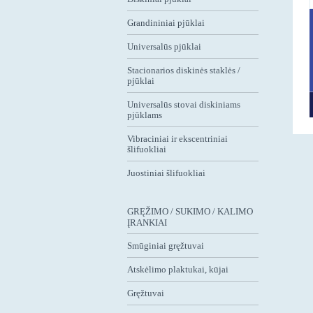
Grandininiai pjūklai
Universalūs pjūklai
Stacionarios diskinės staklės /
pjūklai
Universalūs stovai diskiniams
pjūklams
Vibraciniai ir ekscentriniai
šlifuokliai
Juostiniai šlifuokliai
GRĘŽIMO / SUKIMO / KALIMO
ĮRANKIAI
Smūginiai gręžtuvai
Atskėlimo plaktukai, kūjai
Gręžtuvai