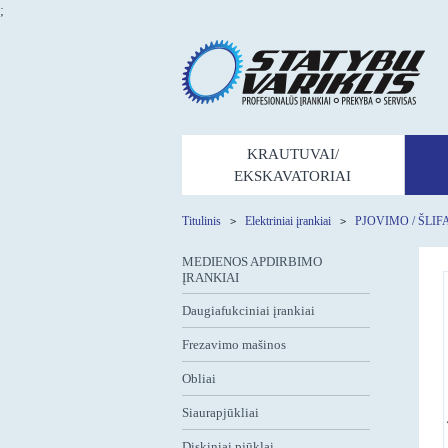
;
KRAUTUVAI/
EKSKAVATORIAI
Titulinis
Elektriniai įrankiai
PJOVIMO / ŠLIF
MEDIENOS APDIRBIMO
ĮRANKIAI
Daugiafukciniai įrankiai
Frezavimo mašinos
Obliai
Siaurapjūkliai
Diskiniai pjūklai