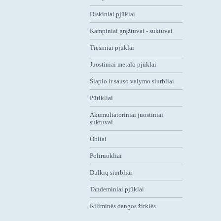
Diskiniai pjūklai
Kampiniai gręžtuvai - suktuvai
Tiesiniai pjūklai
Juostiniai metalo pjūklai
Šlapio ir sauso valymo siurbliai
Pūtikliai
Akumuliatoriniai juostiniai
suktuvai
Obliai
Poliruokliai
Dulkių siurbliai
Tandeminiai pjūklai
Kiliminės dangos žirklės