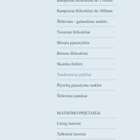
Kampiniai šlifuokliai iki 150mm
Kampiniai šlifuokliai iki 300mm
Šlifavimo - galandimo staklės
Tiesiniai šlifuokliai
Metalo pjaustyklės
Betono šlifuokliai
Skardos žirklės
Tandeminiai pjūklai
Plytelių pjaustymo staklės
Šlifavimo įrankiai
MATAVIMO PRIETAISAI
Linijų lazeriai
Taškiniai lazeriai