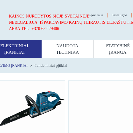
Apie mus
Paslaugos
KAINOS NURODYTOS ŠIOJE SVETAINĖJE
NEBEGALIOJA.
IŠPARDAVIMO KAINŲ TEIRAUTIS EL.PAŠTU info@st
ARBA TEL. +370 652 29406
ELEKTRINIAI
NAUDOTA
STATYBINĖ
ĮRANKIAI
TECHNIKA
ĮRANGA
Tandeminiai pjūklai
AVIMO ĮRANKIAI