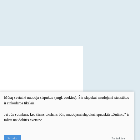
Mūsų svetainė naudoja slapukus (angl. cookies). Šie slapukai naudojami statistikos
ir rinkodaros tikslais.
Jei Jūs sutinkate, kad šiems tikslams būtų naudojami slapukai, spauskite „Sutinku“ ir
toliau naudokitės svetaine.
inimas
Konsultacija
Sutinku
Parinktys