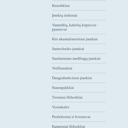
Kniedikliai
Įrankių rinkiniai
Vamzdžių, kabelių kirptuvai -
pjautuvai
Kiti akumuliatoriniai įrankiai
Santechniko įrankiai
Sandarinimo medžiagų įrankiai
Veržliasukiai
Daugiafunkciniai įrankiai
Siaurapjūkliai
Tiesiniai šlifuokliai
Vyniakalės
Prožektoriai ir šviestuvai
Kampiniai šlifuokliai