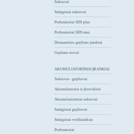
Suktuvai
Smūginiai suktuvai
Perforatoriai SDS plus
Perforatoriai SDS max
Deimantinio gręžimo įrankiai
Gręžimo stovai
AKUMULIATORINIAI ĮRANKIAI
Suktuvai - gręžtuvai
Akumuliatoriai ir įkrovikliai
Akumuliatoriniai suktuvai
Smūginiai gręžtuvai
Smūginiai veržliasūkiai
Perforatoriai