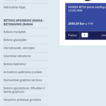
HONDA WT30 purvo siurblys
Hidrauliniai kūjai
1210L/min
BETONO APDIRBIMO ĮRANGA -
2050,00 Eur
su PVM
BETONAVIMO ĮRANGA
Betono maišyklės
Plačiau
Į kr
Betono glaistyklės
Vibroliniuotės, vibrosijos
Giluminiai vibratoriai
Betono kietinimui
Armatūros apdirbimo įrankiai
Deimantinės gręžimo karūnos
Betono pjaustytuvai, šlifuokliai ir
žemės gręžtuvai
Matavimo prietaisai grindims