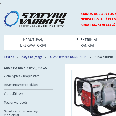
;
KAINOS NURODYTOS Š
NEBEGALIOJA.
IŠPARD
ARBA TEL. +370 652 29
KRAUTUVAI/
ELEKTRINIAI
EKSKAVATORIAI
ĮRANKIAI
Purvo siurbliai
Titulinis
Statybinė įranga
PURVO IR VANDENS SIURBLIAI
GRUNTO TANKINIMO ĮRANGA
Vienkryptės vibroplokštės
Reversinės vibroplokštės
Vibroplūktuvai
Mažieji vibrovolai
Grunto sutankinimo lygio
matuokliai