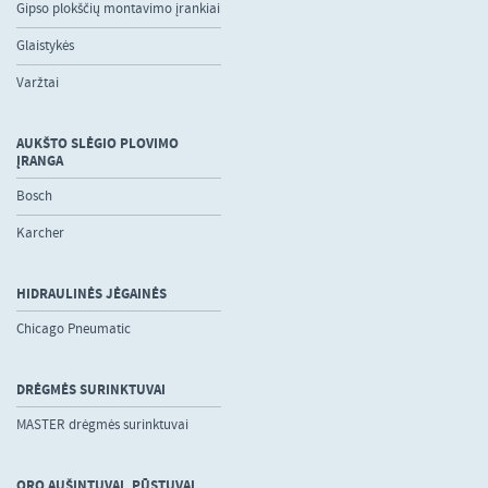
Gipso plokščių montavimo įrankiai
Glaistykės
Varžtai
AUKŠTO SLĖGIO PLOVIMO
ĮRANGA
Bosch
Karcher
HIDRAULINĖS JĖGAINĖS
Chicago Pneumatic
DRĖGMĖS SURINKTUVAI
MASTER drėgmės surinktuvai
ORO AUŠINTUVAI, PŪSTUVAI