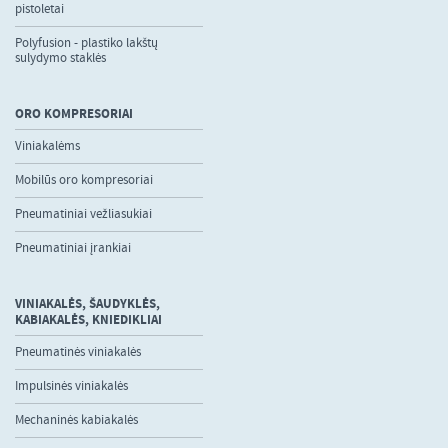
pistoletai
Polyfusion - plastiko lakštų
sulydymo staklės
ORO KOMPRESORIAI
Viniakalėms
Mobilūs oro kompresoriai
Pneumatiniai vežliasukiai
Pneumatiniai įrankiai
VINIAKALĖS, ŠAUDYKLĖS,
KABIAKALĖS, KNIEDIKLIAI
Pneumatinės viniakalės
Impulsinės viniakalės
Mechaninės kabiakalės