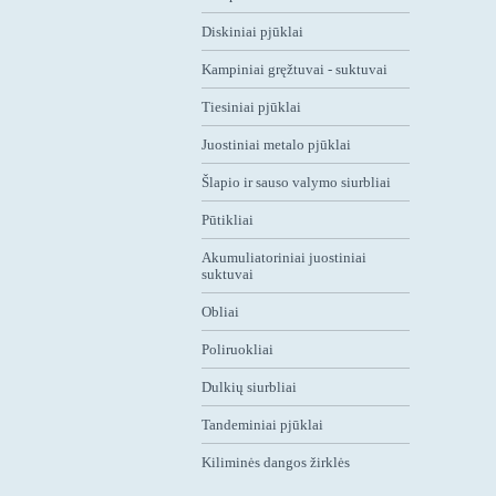
Diskiniai pjūklai
Kampiniai gręžtuvai - suktuvai
Tiesiniai pjūklai
Juostiniai metalo pjūklai
Šlapio ir sauso valymo siurbliai
Pūtikliai
Akumuliatoriniai juostiniai
suktuvai
Obliai
Poliruokliai
Dulkių siurbliai
Tandeminiai pjūklai
Kiliminės dangos žirklės