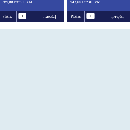
289,00 Eur
945,00 Eur
su PVM
su PVM
Plačiau
Į krepšelį
Plačiau
Į krepšelį