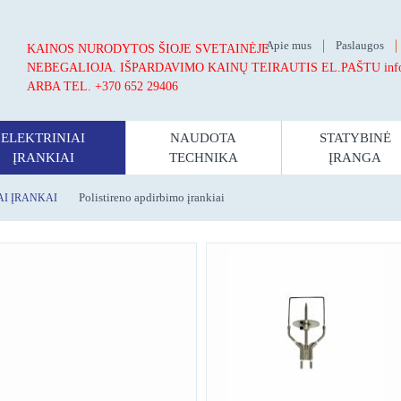
Apie mus
Paslaugos
KAINOS NURODYTOS ŠIOJE SVETAINĖJE
NEBEGALIOJA.
IŠPARDAVIMO KAINŲ TEIRAUTIS EL.PAŠTU info@st
ARBA TEL. +370 652 29406
ELEKTRINIAI
NAUDOTA
STATYBINĖ
ĮRANKIAI
TECHNIKA
ĮRANGA
Polistireno apdirbimo įrankiai
AI ĮRANKAI