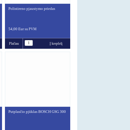
Polistireno pjaustymo priedas
54,00 Eur
su PVM
Plačiau
Į krepšelį
Putplasčio pjūklas BOSCH GSG 300