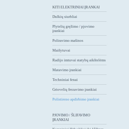
KITI ELEKTRINIAI ĮRANKAI
Dulkių siurbliai
Plytelių gręžimo / pjovimo
įrankiai
Poliravimo mašinos
Maišytuvai
Radijo imtuvai statybų aikštelėms
Matavimo įrankiai
Techniniai fenai
Griovelių frezavimo įrankiai
Polistireno apdirbimo įrankiai
PJOVIMO / ŠLIFAVIMO
ĮRANKIAI