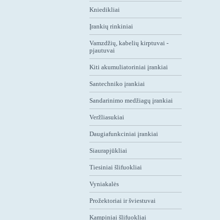
Kniedikliai
Įrankių rinkiniai
Vamzdžių, kabelių kirptuvai -
pjautuvai
Kiti akumuliatoriniai įrankiai
Santechniko įrankiai
Sandarinimo medžiagų įrankiai
Veržliasukiai
Daugiafunkciniai įrankiai
Siaurapjūkliai
Tiesiniai šlifuokliai
Vyniakalės
Prožektoriai ir šviestuvai
Kampiniai šlifuokliai