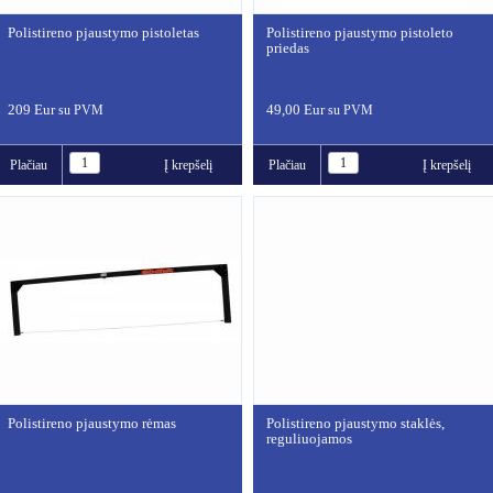
Polistireno pjaustymo pistoletas
Polistireno pjaustymo pistoleto
priedas
209 Eur
49,00 Eur
su PVM
su PVM
Plačiau
Į krepšelį
Plačiau
Į krepšelį
Polistireno pjaustymo rėmas
Polistireno pjaustymo staklės,
reguliuojamos