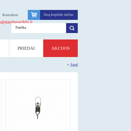
Kontaktai
Jūsų krepšelis tuščias
atybuvariklis.lt
PRIEDAI
AKCIJOS
Atgal