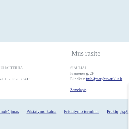
Mus rasite
BUHALTERIJA
ŠIAULIAI
Pramonės g. 2F
El.paštas:
info@statybuvariklis.lt
el. +370 620 25415
Žemėlapis
pmokėjimas
Pristatymo kaina
Pristatymo terminas
Prekių grąž