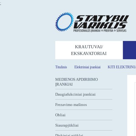
;
KRAUTUVAI/
EKSKAVATORIAI
Titulinis
Elektriniai įrankiai
KITI ELEKTRINI
MEDIENOS APDIRBIMO
ĮRANKIAI
Daugiafukciniai įrankiai
Frezavimo mašinos
Obliai
Siaurapjūkliai
Diskiniai pjūklai