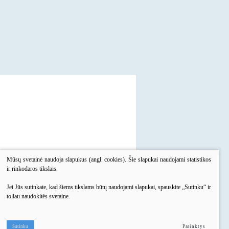
Mūsų svetainė naudoja slapukus (angl. cookies). Šie slapukai naudojami statistikos
ir rinkodaros tikslais.
Jei Jūs sutinkate, kad šiems tikslams būtų naudojami slapukai, spauskite „Sutinku“ ir
toliau naudokitės svetaine.
inimas
Konsultacija
Sutinku
Parinktys