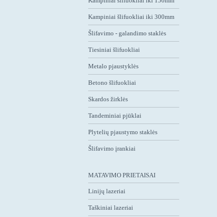
Kampiniai šlifuokliai iki 150mm
Kampiniai šlifuokliai iki 300mm
Šlifavimo - galandimo staklės
Tiesiniai šlifuokliai
Metalo pjaustyklės
Betono šlifuokliai
Skardos žirklės
Tandeminiai pjūklai
Plytelių pjaustymo staklės
Šlifavimo įrankiai
MATAVIMO PRIETAISAI
Linijų lazeriai
Taškiniai lazeriai