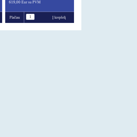
619,00 Eur
su PVM
Plačiau
Į krepšelį