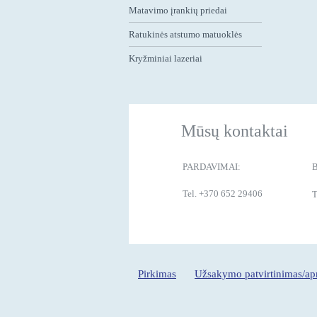
Matavimo įrankių priedai
Ratukinės atstumo matuoklės
Kryžminiai lazeriai
Mūsų kontaktai
PARDAVIMAI:
Tel. +370 652 29406
T
Pirkimas
Užsakymo patvirtinimas/a