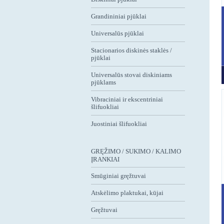
Grandininiai pjūklai
Universalūs pjūklai
Stacionarios diskinės staklės /
pjūklai
Universalūs stovai diskiniams
pjūklams
Vibraciniai ir ekscentriniai
šlifuokliai
Juostiniai šlifuokliai
GRĘŽIMO / SUKIMO / KALIMO
ĮRANKIAI
Smūginiai gręžtuvai
Atskėlimo plaktukai, kūjai
Gręžtuvai