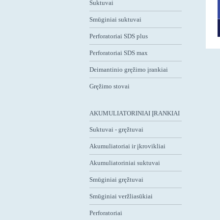
Suktuvai
Smūginiai suktuvai
Perforatoriai SDS plus
Perforatoriai SDS max
Deimantinio gręžimo įrankiai
Gręžimo stovai
AKUMULIATORINIAI ĮRANKIAI
Suktuvai - gręžtuvai
Akumuliatoriai ir įkrovikliai
Akumuliatoriniai suktuvai
Smūginiai gręžtuvai
Smūginiai veržliasūkiai
Perforatoriai