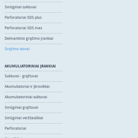
Smūginiai suktuvai
Perforatoriai SDS plus
Perforatoriai SDS max
Deimantinio gręžimo įrankiai
Gręžimo stovai
AKUMULIATORINIAI ĮRANKIAI
Suktuvai - gręžtuvai
Akumuliatoriai ir įkrovikliai
Akumuliatoriniai suktuvai
Smūginiai gręžtuvai
Smūginiai veržliasūkiai
Perforatoriai