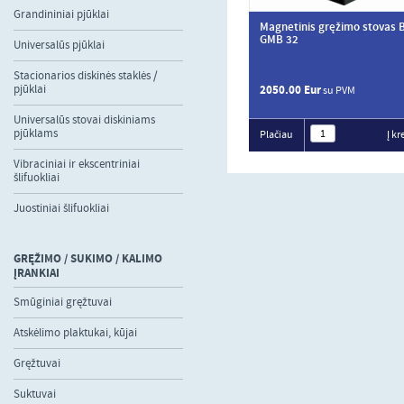
Grandininiai pjūklai
Magnetinis gręžimo stovas
GMB 32
Universalūs pjūklai
Stacionarios diskinės staklės /
pjūklai
2050.00 Eur
su PVM
Universalūs stovai diskiniams
pjūklams
Plačiau
Į kr
Vibraciniai ir ekscentriniai
šlifuokliai
Juostiniai šlifuokliai
GRĘŽIMO / SUKIMO / KALIMO
ĮRANKIAI
Smūginiai gręžtuvai
Atskėlimo plaktukai, kūjai
Gręžtuvai
Suktuvai