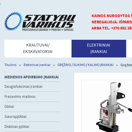
;
KAINOS NURODYTOS Š
NEBEGALIOJA.
IŠPARD
ARBA TEL. +370 652 29
KRAUTUVAI/
ELEKTRINIAI
EKSKAVATORIAI
ĮRANKIAI
Gręžim
Titulinis
Elektriniai įrankiai
GRĘŽIMO / SUKIMO / KALIMO ĮRANKIAI
MEDIENOS APDIRBIMO ĮRANKIAI
Daugiafukciniai įrankiai
Frezavimo mašinos
Obliai
Siaurapjūkliai
Diskiniai pjūklai