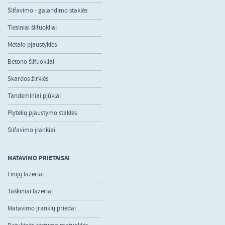
Šlifavimo - galandimo staklės
Tiesiniai šlifuokliai
Metalo pjaustyklės
Betono šlifuokliai
Skardos žirklės
Tandeminiai pjūklai
Plytelių pjaustymo staklės
Šlifavimo įrankiai
MATAVIMO PRIETAISAI
Linijų lazeriai
Taškiniai lazeriai
Matavimo įrankių priedai