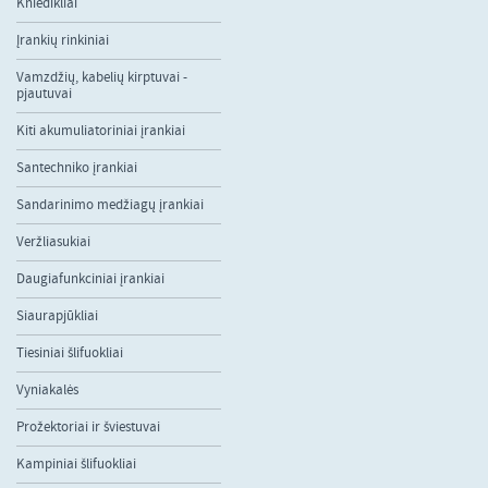
Kniedikliai
Įrankių rinkiniai
Vamzdžių, kabelių kirptuvai -
pjautuvai
Kiti akumuliatoriniai įrankiai
Santechniko įrankiai
Sandarinimo medžiagų įrankiai
Veržliasukiai
Daugiafunkciniai įrankiai
Siaurapjūkliai
Tiesiniai šlifuokliai
Vyniakalės
Prožektoriai ir šviestuvai
Kampiniai šlifuokliai