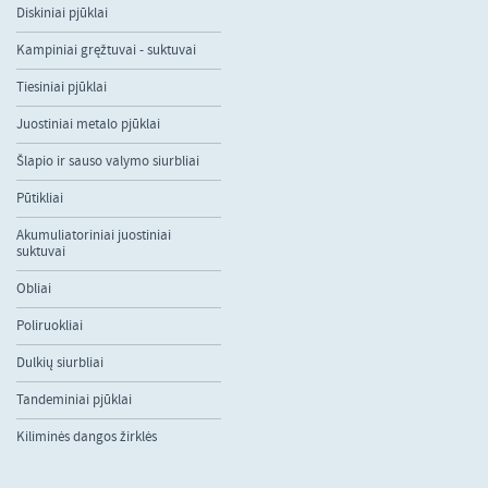
Diskiniai pjūklai
Kampiniai gręžtuvai - suktuvai
Tiesiniai pjūklai
Juostiniai metalo pjūklai
Šlapio ir sauso valymo siurbliai
Pūtikliai
Akumuliatoriniai juostiniai
suktuvai
Obliai
Poliruokliai
Dulkių siurbliai
Tandeminiai pjūklai
Kiliminės dangos žirklės