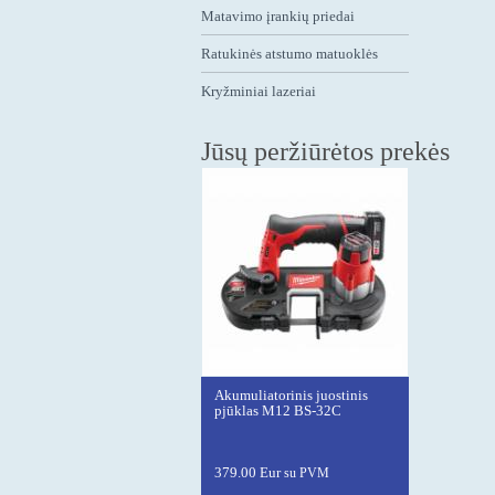
Matavimo įrankių priedai
Ratukinės atstumo matuoklės
Kryžminiai lazeriai
Jūsų peržiūrėtos prekės
Akumuliatorinis juostinis
pjūklas M12 BS-32C
379.00 Eur
su PVM