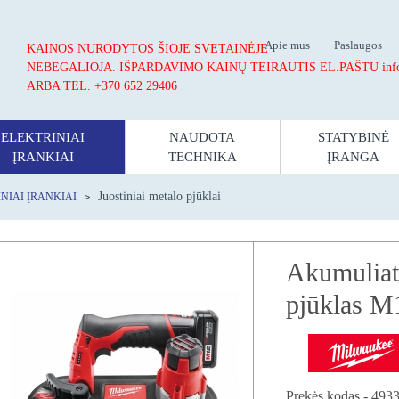
Apie mus
Paslaugos
KAINOS NURODYTOS ŠIOJE SVETAINĖJE
NEBEGALIOJA.
IŠPARDAVIMO KAINŲ TEIRAUTIS EL.PAŠTU info@st
ARBA TEL. +370 652 29406
ELEKTRINIAI
NAUDOTA
STATYBINĖ
ĮRANKIAI
TECHNIKA
ĮRANGA
Juostiniai metalo pjūklai
NIAI ĮRANKIAI
Akumuliato
pjūklas 
Prekės kodas - 493