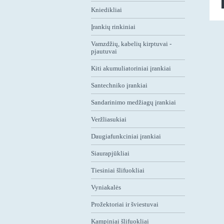
Kniedikliai
Įrankių rinkiniai
Vamzdžių, kabelių kirptuvai -
pjautuvai
Kiti akumuliatoriniai įrankiai
Santechniko įrankiai
Sandarinimo medžiagų įrankiai
Veržliasukiai
Daugiafunkciniai įrankiai
Siaurapjūkliai
Tiesiniai šlifuokliai
Vyniakalės
Prožektoriai ir šviestuvai
Kampiniai šlifuokliai