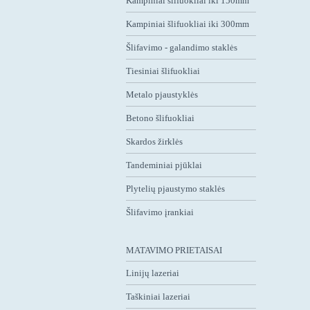
Kampiniai šlifuokliai iki 150mm
Kampiniai šlifuokliai iki 300mm
Šlifavimo - galandimo staklės
Tiesiniai šlifuokliai
Metalo pjaustyklės
Betono šlifuokliai
Skardos žirklės
Tandeminiai pjūklai
Plytelių pjaustymo staklės
Šlifavimo įrankiai
MATAVIMO PRIETAISAI
Linijų lazeriai
Taškiniai lazeriai