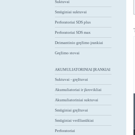
Suktuvai
Smūginiai suktuvai
Perforatoriai SDS plus
Perforatoriai SDS max
Deimantinio gręžimo įrankiai
Gręžimo stovai
AKUMULIATORINIAI ĮRANKIAI
Suktuvai - gręžtuvai
Akumuliatoriai ir įkrovikliai
Akumuliatoriniai suktuvai
Smūginiai gręžtuvai
Smūginiai veržliasūkiai
Perforatoriai