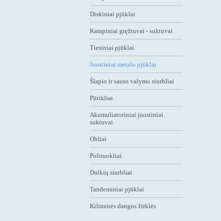
Diskiniai pjūklai
Kampiniai gręžtuvai - suktuvai
Tiesiniai pjūklai
Juostiniai metalo pjūklai
Šlapio ir sauso valymo siurbliai
Pūtikliai
Akumuliatoriniai juostiniai
suktuvai
Obliai
Poliruokliai
Dulkių siurbliai
Tandeminiai pjūklai
Kiliminės dangos žirklės