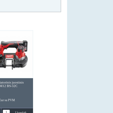
ostinis pjūklas
CB 18 V-LI (solo)
r
su PVM
Į krepšelį