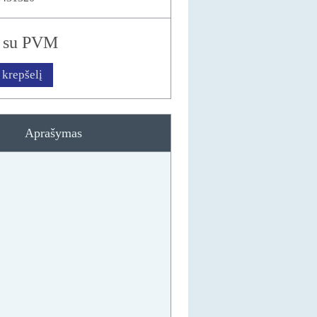
r
su PVM
 krepšelį
Aprašymas