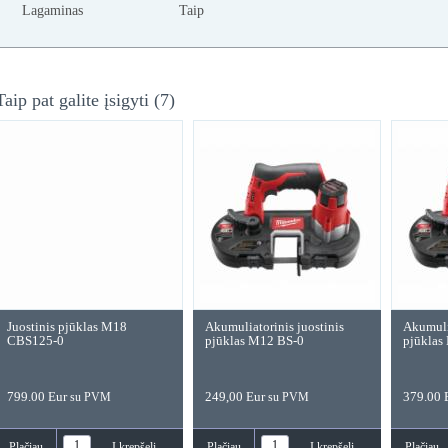
Lagaminas
Taip
Taip pat galite įsigyti (7)
Akumuliatorinis juostinis
Akumuliatorinis juostinis
Akum. ju
metalo pjūklas HD18 BS-
metalo pjūklas HD18 BS-0
BOSCH G
402C
729.00 Eur
319.00 Eur
290,- Eu
su PVM
su PVM
Plačiau
Į krepšelį
Plačiau
Į krepšelį
Plačiau