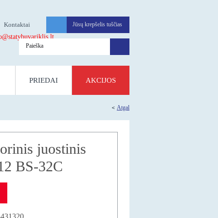
Kontaktai
Jūsų krepšelis tuščias
atybuvariklis.lt
PRIEDAI
AKCIJOS
Atgal
rinis juostinis
M12 BS-32C
3431320