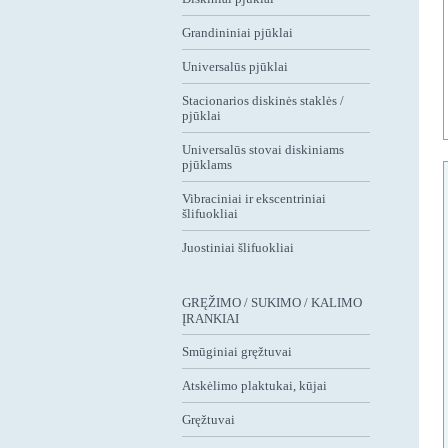
Grandininiai pjūklai
Universalūs pjūklai
Stacionarios diskinės staklės /
pjūklai
Universalūs stovai diskiniams
pjūklams
Vibraciniai ir ekscentriniai
šlifuokliai
Juostiniai šlifuokliai
GRĘŽIMO / SUKIMO / KALIMO
ĮRANKIAI
Smūginiai gręžtuvai
Atskėlimo plaktukai, kūjai
Gręžtuvai