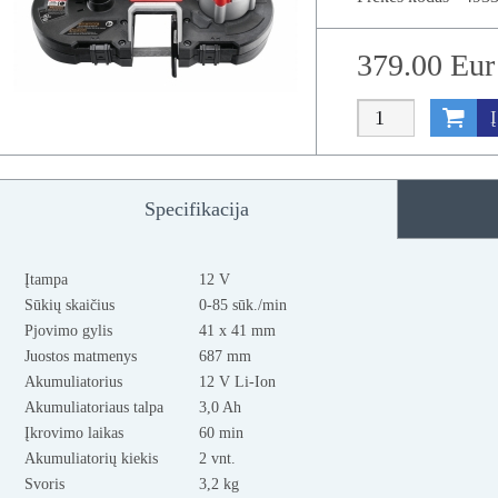
379.00 Eu
Į
Specifikacija
Įtampa
12 V
Sūkių skaičius
0-85 sūk./min
Pjovimo gylis
41 x 41 mm
Juostos matmenys
687 mm
Akumuliatorius
12 V Li-Ion
Akumuliatoriaus talpa
3,0 Ah
Įkrovimo laikas
60 min
Akumuliatorių kiekis
2 vnt.
Svoris
3,2 kg