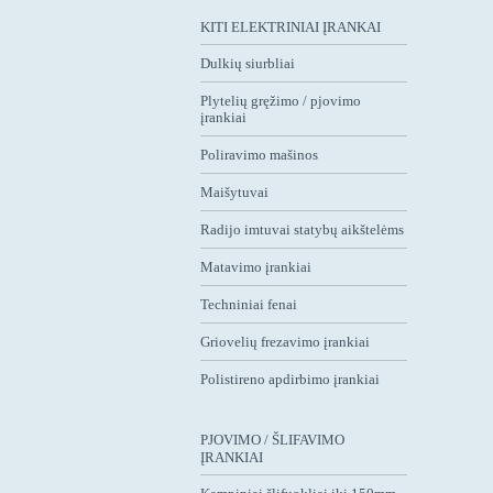
KITI ELEKTRINIAI ĮRANKAI
Dulkių siurbliai
Plytelių gręžimo / pjovimo
įrankiai
Poliravimo mašinos
Maišytuvai
Radijo imtuvai statybų aikštelėms
Matavimo įrankiai
Techniniai fenai
Griovelių frezavimo įrankiai
Polistireno apdirbimo įrankiai
PJOVIMO / ŠLIFAVIMO
ĮRANKIAI