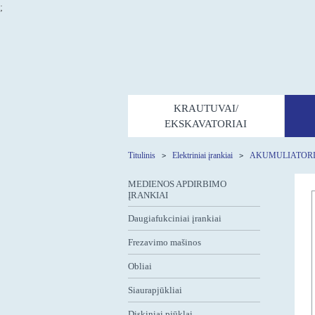
;
KRAUTUVAI/
EKSKAVATORIAI
Titulinis
Elektriniai įrankiai
AKUMULIATORI
MEDIENOS APDIRBIMO
ĮRANKIAI
Daugiafukciniai įrankiai
Frezavimo mašinos
Obliai
Siaurapjūkliai
Diskiniai pjūklai